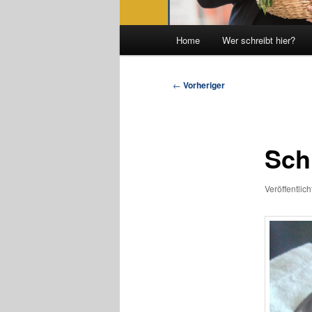
Hauptmenü
Home
Wer schreibt hier?
Beitragsnavigation
←
Vorheriger
Sch
Veröffentlic