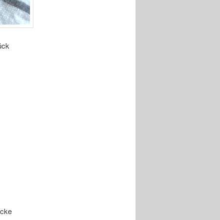
ück
ücke