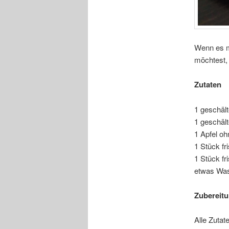
Wenn es m
möchtest, 
Zutaten
1 geschält
1 geschäl
1 Apfel o
1 Stück fr
1 Stück f
etwas Wa
Zubereit
Alle Zutat