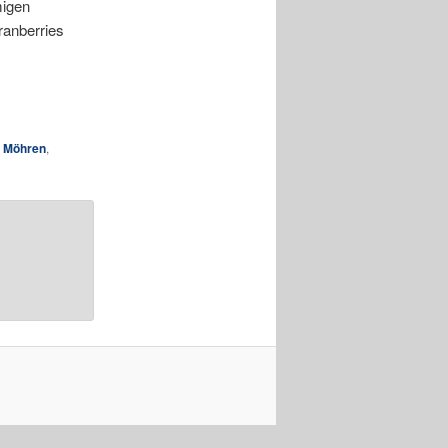
migen
ranberries
,
Möhren
,