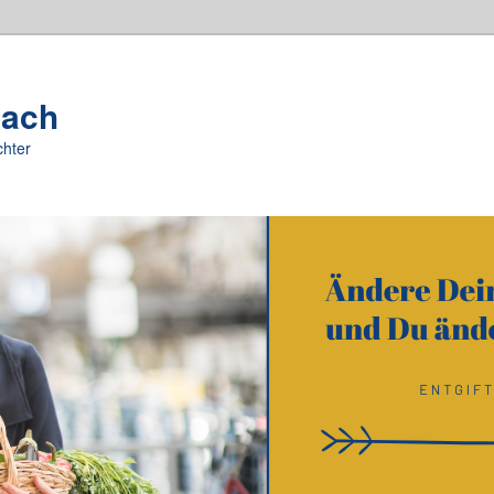
oach
chter