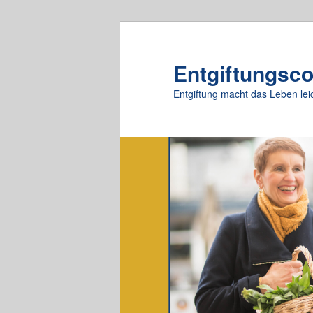
Zum
primären
Inhalt
Entgiftungsc
springen
Entgiftung macht das Leben lei