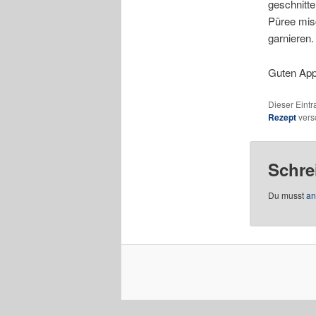
geschnitte
Püree mis
garnieren.
Guten App
Dieser Eint
Rezept
vers
Schre
Du musst
an