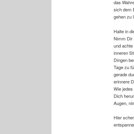
das Wahre 
sich dem E
gehen zu 
Halte in 
Nimm Dir 
und achte
inneren St
Dingen bes
Tage zu fü
gerade dur
erinnere D
Wie jedes 
Dich herum
Augen, ni
Hier sche
entspann