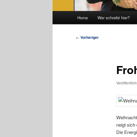
Hauptmenü
Home
Wer schreibt hier?
Beitragsnavigation
←
Vorheriger
Fro
Veröffentlic
Weihnacht
neigt sich
Die Energi