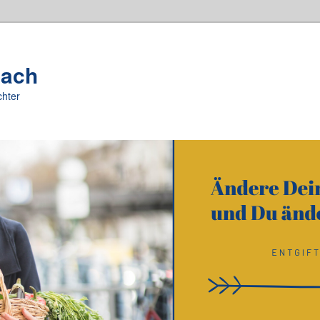
oach
chter