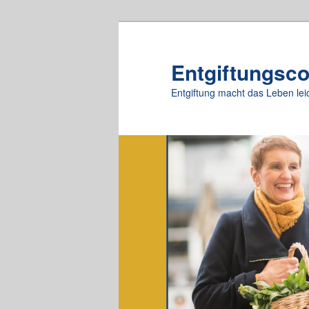
Zum
primären
Inhalt
Entgiftungsc
springen
Entgiftung macht das Leben lei