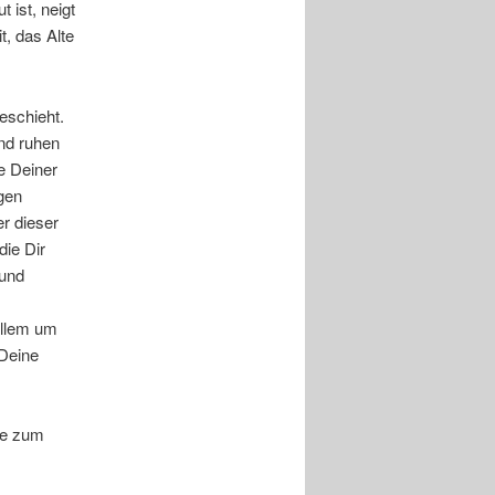
 ist, neigt
t, das Alte
eschieht.
nd ruhen
e Deiner
igen
er dieser
die Dir
 und
allem um
 Deine
ge zum