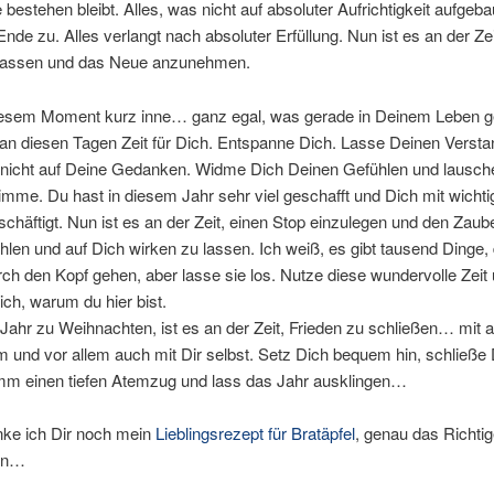
bestehen bleibt. Alles, was nicht auf absoluter Aufrichtigkeit aufgebaut
nde zu. Alles verlangt nach absoluter Erfüllung. Nun ist es an der Zei
lassen und das Neue anzunehmen.
diesem Moment kurz inne… ganz egal, was gerade in Deinem Leben g
an diesen Tagen Zeit für Dich. Entspanne Dich. Lasse Deinen Versta
 nicht auf Deine Gedanken. Widme Dich Deinen Gefühlen und lausch
imme. Du hast in diesem Jahr sehr viel geschafft und Dich mit wicht
chäftigt. Nun ist es an der Zeit, einen Stop einzulegen und den Zaub
hlen und auf Dich wirken zu lassen. Ich weiß, es gibt tausend Dinge, 
ch den Kopf gehen, aber lasse sie los. Nutze diese wundervolle Zeit
ich, warum du hier bist.
Jahr zu Weihnachten, ist es an der Zeit, Frieden zu schließen… mit 
 und vor allem auch mit Dir selbst. Setz Dich bequem hin, schließe
mm einen tiefen Atemzug und lass das Jahr ausklingen…
nke ich Dir noch mein
Lieblingsrezept für Bratäpfel
, genau das Richti
en…