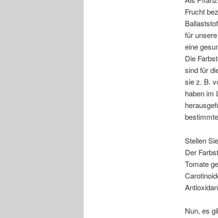
Frucht bez
Ballaststof
für unsere
eine gesu
Die Farbst
sind für d
sie z. B. 
haben im 
herausgef
bestimmte
Stellen Si
Der Farbst
Tomate gee
Carotinoid
Antioxida
Nun, es gi