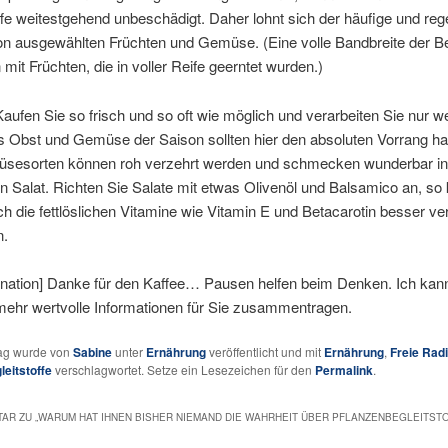
ffe weitestgehend unbeschädigt. Daher lohnt sich der häufige und re
n ausgewählten Früchten und Gemüse. (Eine volle Bandbreite der Beg
 mit Früchten, die in voller Reife geerntet wurden.)
aufen Sie so frisch und so oft wie möglich und verarbeiten Sie nur w
s Obst und Gemüse der Saison sollten hier den absoluten Vorrang h
üsesorten können roh verzehrt werden und schmecken wunderbar i
 Salat. Richten Sie Salate mit etwas Olivenöl und Balsamico an, so 
h die fettlöslichen Vitamine wie Vitamin E und Betacarotin besser ve
n.
onation] Danke für den Kaffee… Pausen helfen beim Denken. Ich kan
mehr wertvolle Informationen für Sie zusammentragen.
rag wurde von
Sabine
unter
Ernährung
veröffentlicht und mit
Ernährung
,
Freie Rad
leitstoffe
verschlagwortet. Setze ein Lesezeichen für den
Permalink
.
AR ZU „
WARUM HAT IHNEN BISHER NIEMAND DIE WAHRHEIT ÜBER PFLANZENBEGLEITST