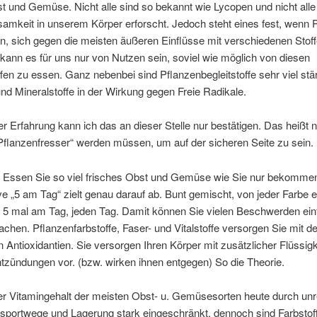
 und Gemüse. Nicht alle sind so bekannt wie Lycopen und nicht alle 
samkeit in unserem Körper erforscht. Jedoch steht eines fest, wenn 
n, sich gegen die meisten äußeren Einflüsse mit verschiedenen Stof
kann es für uns nur von Nutzen sein, soviel wie möglich von diesen
ffen zu essen. Ganz nebenbei sind Pflanzenbegleitstoffe sehr viel stä
nd Mineralstoffe in der Wirkung gegen Freie Radikale.
r Erfahrung kann ich das an dieser Stelle nur bestätigen. Das heißt n
flanzenfresser“ werden müssen, um auf der sicheren Seite zu sein.
: Essen Sie so viel frisches Obst und Gemüse wie Sie nur bekomme
tive „5 am Tag“ zielt genau darauf ab. Bunt gemischt, von jeder Farbe
 5 mal am Tag, jeden Tag. Damit können Sie vielen Beschwerden ein
hen. Pflanzenfarbstoffe, Faser- und Vitalstoffe versorgen Sie mit d
n Antioxidantien. Sie versorgen Ihren Körper mit zusätzlicher Flüssigk
zündungen vor. (bzw. wirken ihnen entgegen) So die Theorie.
er Vitamingehalt der meisten Obst- u. Gemüsesorten heute durch unre
nsportwege und Lagerung stark eingeschränkt, dennoch sind Farbstof