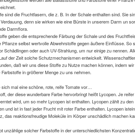
eichnet.
fe sind die Fruchtfasern, die z. B. In der Schale enthalten sind. Sie si
 Verdauung, denn sie wirken wie eine Bürste in unserem Darm un sor
nde Darmflora.
offe geben die entsprechende Färbung der Schale und des Fruchtfle
ie Pflanze selbst wertvolle Abwehrstoffe gegen äußere Einflüsse. So 
vor Schädlingen oder auch UV-Strahlung, um nur einige zu nennen. Al
Lauf der Zeit solche Schutzmechanismen entwickelt. Wissenschaftle
unden, daß wir uns diese Stoffe zu Nutze machen können, indem wir
 Farbstoffe in größerer Menge zu uns nehmen.
e sich mal eine schöne, rote, reife Tomate vor…
off, der diese wunderbare Farbe hervorbringt heißt Lycopen. Je reifer
rntet wird, um so mehr Lycopen ist enthalten. Lycopen zählt zu den
en und ist in fast jeder Frucht mit roter Farbe enthalten. Lycopen ist
ei
nz, das reaktionsfreudige Moleküle im Körper unschädlich machen ka
bt unzählige solcher Farbstoffe in der unterschiedlichsten Konzentrati