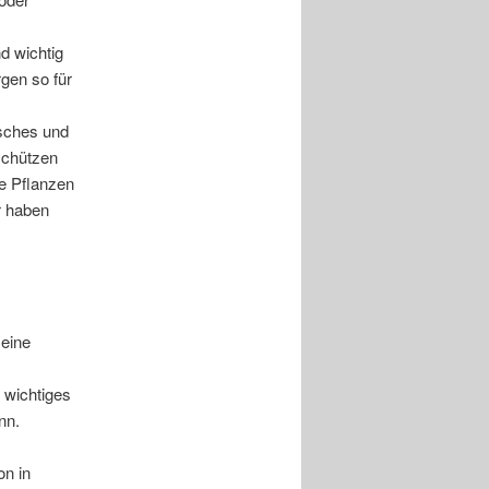
nd wichtig
gen so für
isches und
schützen
le Pflanzen
r haben
 eine
n wichtiges
nn.
on in