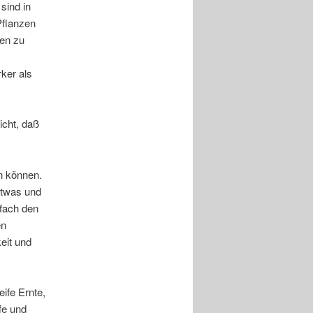
sind in
Pflanzen
fen zu
rker als
icht, daß
n können.
 etwas und
fach den
en
eit und
ife Ernte,
fe und