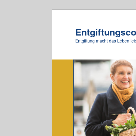
Zum
primären
Inhalt
Entgiftungsc
springen
Entgiftung macht das Leben lei