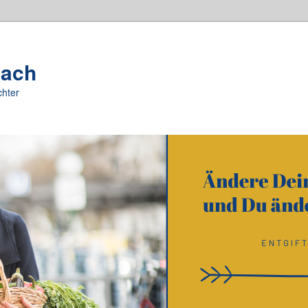
oach
chter