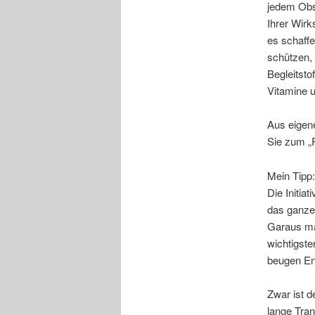
jedem Obst
Ihrer Wirk
es schaffe
schützen, 
Begleitsto
Vitamine u
Aus eigene
Sie zum „P
Mein Tipp
Die Initia
das ganze
Garaus mac
wichtigste
beugen Ent
Zwar ist d
lange Tra