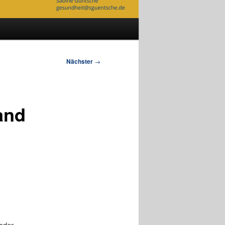
Nächster
→
and
 oder