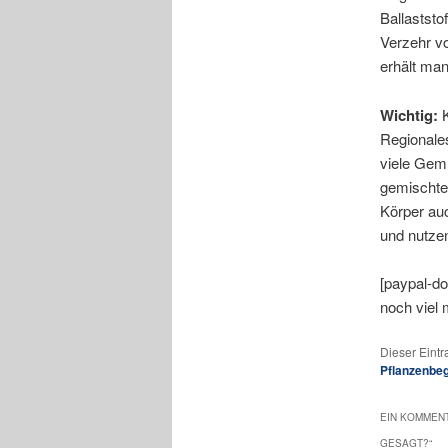
Ballaststo
Verzehr vo
erhält man
Wichtig:
K
Regionale
viele Gem
gemischten
Körper auc
und nutze
[paypal-d
noch viel 
Dieser Eint
Pflanzenbeg
EIN KOMMENT
GESAGT?
“