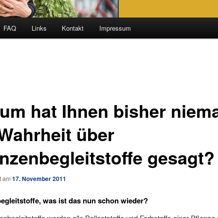
FAQ
Links
Kontakt
Impressum
um hat Ihnen bisher niem
 Wahrheit über
anzenbegleitstoffe gesagt?
ht am
17. November 2011
egleitstoffe, was ist das nun schon wieder?
enbegleitstoffe werden alle Ballaststoffe und Farbstoffe einer Pflanze