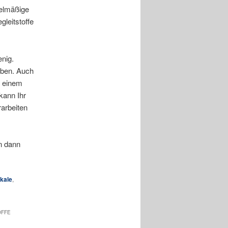
gelmäßige
leitstoffe
enig.
aben. Auch
n einem
kann Ihr
rarbeiten
n dann
ikale
,
OFFE