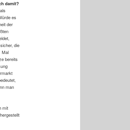
ch damit?
als
Würde es
eit der
üßten
ldet,
sicher, die
. Mal
ze bereits
sung
rmarkt
edeutet,
kann man
h mit
ergestellt