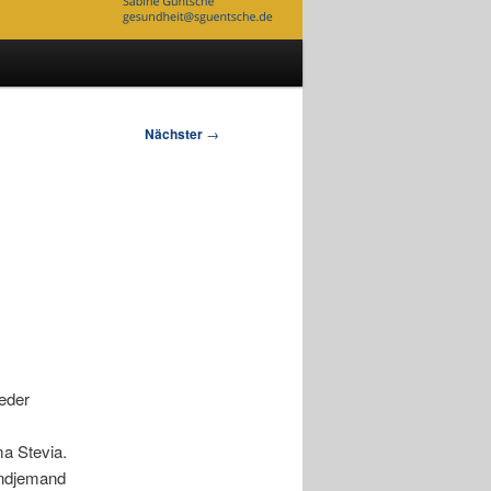
Nächster
→
eder
a Stevia.
gendjemand