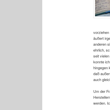
vorziehen 
äußert irg
anderen s
ehrlich, s
seit viele
konnte ic
hingegen k
daß außer 
auch glei
Um der Fra
Hersteller
werden. Ic