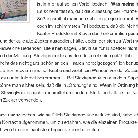
ist immer auf seinen Vorteil bedacht.
Was meine i
Es scheint fast so, daß die Zulassung der Pflanze 
Süßungsmittel manchen sehr ungelegen kommt. 
doch im schlimmsten Fall bedeuten, daß die Mehrh
Käufer Produkte mit Stevia den herkömmlich ges
und der gute alte Zucker ausgedient hätte. Jeder, der sich zu Wort me
endwelche Bedenken. Die einen sagen, Stevia sei für Diabetiker nicht 
ind der Meinung, Steviaprodukte aus dem Internet seien gefährlich…
cheint das nicht ganz schön an den Haaren herbeigezogen? Ich benut
n Jahren Stevia in meiner Küche und welch ein Wunder, vor der Zulas
h es nur im Internet bekommen… Bei Steviaprodukten aus dem Supe
önne man sicher sein, daß die in „Ordnung“ sind. Wenn in Ordnung b
Stevioglycosid auch Trennmittel und andere Stoffe enthalten sind, 
ch Zucker verwenden.
ge nachzugehen, wie natürlich Steviaprodukte wirklich sind, habe ic
n Kontakt aufgenommen, um zu erfahren, wie die einzelnen Produkte h
h werde in den nächsten Tagen darüber berichten.