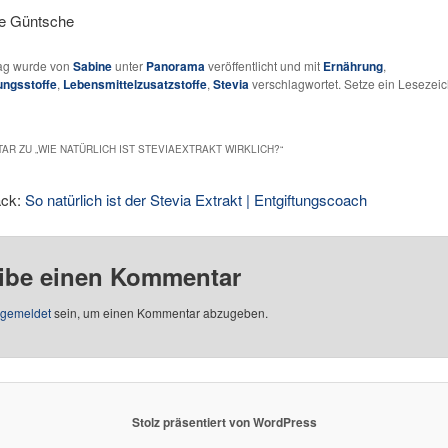
ne Güntsche
rag wurde von
Sabine
unter
Panorama
veröffentlicht und mit
Ernährung
,
ungsstoffe
,
Lebensmittelzusatzstoffe
,
Stevia
verschlagwortet. Setze ein Lesezeic
AR ZU „
WIE NATÜRLICH IST STEVIAEXTRAKT WIRKLICH?
“
ack:
So natürlich ist der Stevia Extrakt | Entgiftungscoach
ibe einen Kommentar
gemeldet
sein, um einen Kommentar abzugeben.
Stolz präsentiert von WordPress