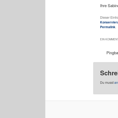
Ihre Sabi
Dieser Eint
Konservier
Permalink
.
EIN KOMMENT
Pingb
Schre
Du musst
an