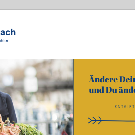
oach
chter