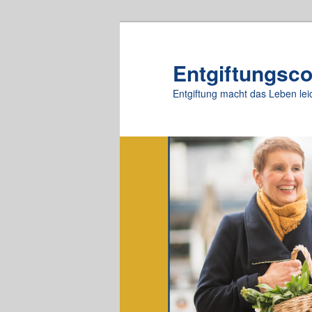
Zum
primären
Inhalt
Entgiftungsc
springen
Entgiftung macht das Leben lei