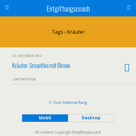
Entgiftungscoach
Tags › Kräuter
25. OKTOBER 2013
Kräuter-Smoothie mit Birnen
2 ANTWORTEN
Zum Seitenanfang
Mobil
Desktop
All content Copyright Entgiftungscoach