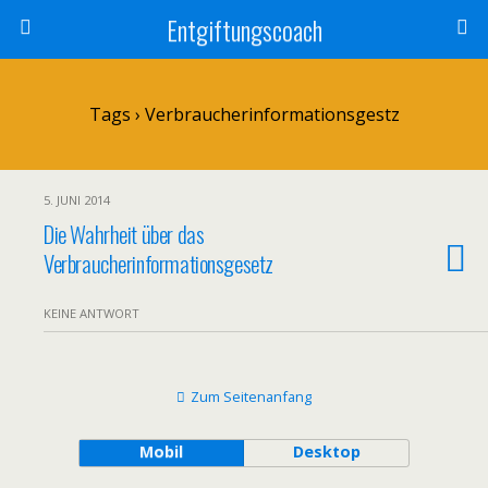
Entgiftungscoach
Tags › Verbraucherinformationsgestz
5. JUNI 2014
Die Wahrheit über das
Verbraucherinformationsgesetz
KEINE ANTWORT
Zum Seitenanfang
Mobil
Desktop