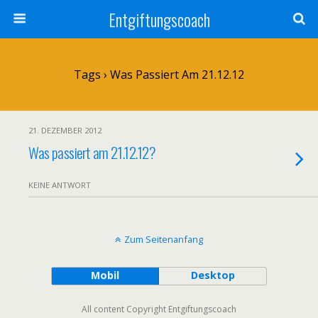
Entgiftungscoach
Tags › Was Passiert Am 21.12.12
21. DEZEMBER 2012
Was passiert am 21.12.12?
KEINE ANTWORT
Zum Seitenanfang
Mobil
Desktop
All content Copyright Entgiftungscoach