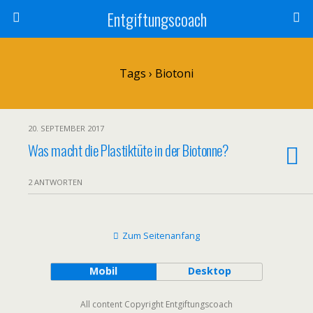
Entgiftungscoach
Tags › Biotoni
20. SEPTEMBER 2017
Was macht die Plastiktüte in der Biotonne?
2 ANTWORTEN
Zum Seitenanfang
Mobil
Desktop
All content Copyright Entgiftungscoach