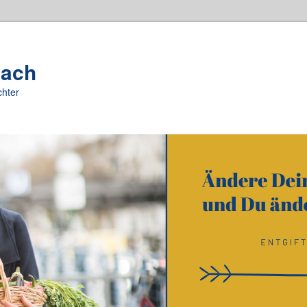
oach
chter