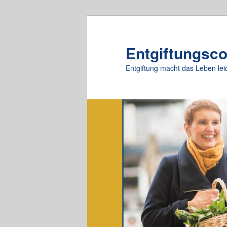
Zum
Zum
primären
sekundären
Inhalt
Inhalt
Entgiftungsc
springen
springen
Entgiftung macht das Leben lei