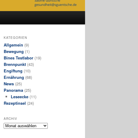
KATEGORIEN
Allgemein
(9)
Bewegung
(1)
Bines Testlabor
(19)
Brennpunkt
(43)
Engiftung
(10)
Ernährung
(68)
News
(25)
Panorama
(25)
Leseecke
(11)
Rezeptinsel
(24)
ARCHIV
Archiv