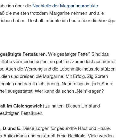
abe ich über die
Nachteile der Margarineprodukte
 daß die meisten trotzdem Margarine nehmen und alle
rieben haben. Deshalb möchte ich heute über die Vorzüge
 gesättigte Fettsäuren.
Wie gesättigte Fette? Sind das
igentliche vermeiden sollen, so geht es zumindest aus immer
r. Auch die Werbung und die Lebenmittelindustrie stützen
udien und preisen die Margarine. Mit Erfolg. Zig Sorten
egalen und damit nicht genug. Neuerdings ist jede Sorte
rteil ausgestattet. Wer kann da schon „Nein“-sagen?
lt im Gleichgewicht
zu halten. Diesen Umstand
esättigten Fettsäuren.
K, D und E
. Diese sorgen für gesundhe Haut und Haare.
es Antioxidans und bekämpft Freie Radikale. Viele werden