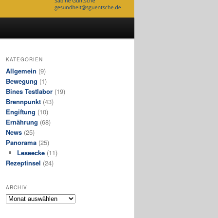
KATEGORIEN
Allgemein
(9)
Bewegung
(1)
Bines Testlabor
(19)
Brennpunkt
(43)
Engiftung
(10)
Ernährung
(68)
News
(25)
Panorama
(25)
Leseecke
(11)
Rezeptinsel
(24)
ARCHIV
Archiv