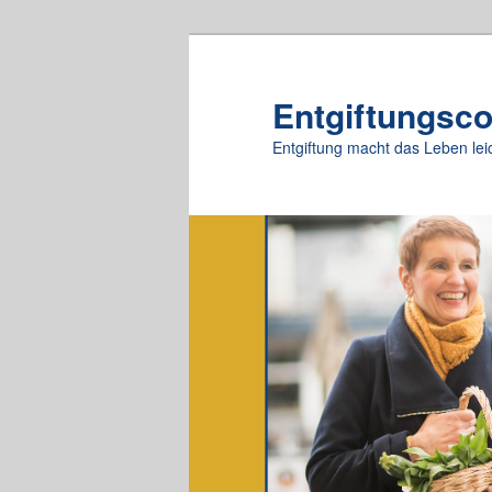
Zum
Zum
primären
sekundären
Inhalt
Inhalt
Entgiftungsc
springen
springen
Entgiftung macht das Leben lei