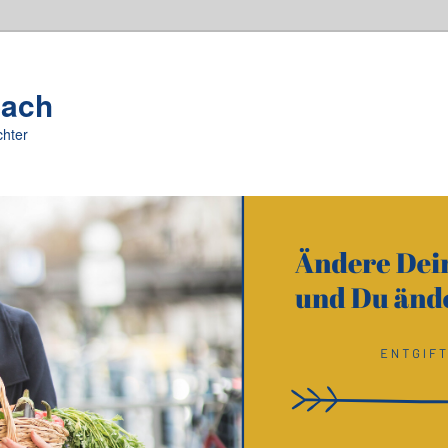
oach
chter