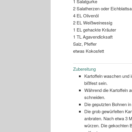
1 Salatgurke
2 Salatherzen oder Eichblattsa
4 EL Olivenöl
2 EL Weißweinessig
1 EL gehackte Kräuter
1 TL Agavendicksaft
Salz, Pfeffer
etwas Kokosfett
Zubereitung
Kartoffeln waschen und i
bißfest sein.
Während die Kartoffeln a
schneiden.
Die geputzten Bohnen in
Die grob gewürfelten Kart
anbraten. Nach etwa 3 M
würzen. Die gekochten B