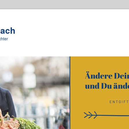
oach
chter