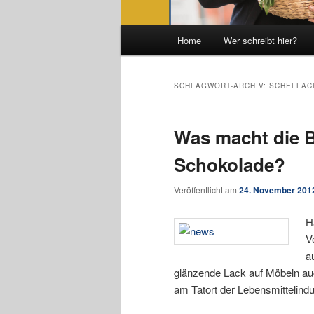
Hauptmenü
Home
Wer schreibt hier?
SCHLAGWORT-ARCHIV:
SCHELLAC
Was macht die B
Schokolade?
Veröffentlicht am
24. November 201
H
V
a
glänzende Lack auf Möbeln auc
am Tatort der Lebensmittelindu