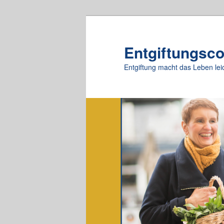
Zum
Zum
primären
sekundären
Inhalt
Inhalt
Entgiftungsc
springen
springen
Entgiftung macht das Leben lei