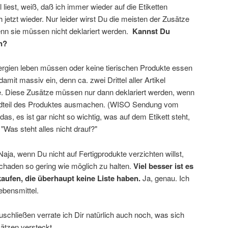
iest, weiß, daß ich immer wieder auf die Etiketten
 jetzt wieder. Nur leider wirst Du die meisten der Zusätze
denn sie müssen nicht deklariert werden.
Kannst Du
n?
lergien leben müssen oder keine tierischen Produkte essen
amit massiv ein, denn ca. zwei Drittel aller Artikel
ile. Diese Zusätze müssen nur dann deklariert werden, wenn
andteil des Produktes ausmachen. (WISO Sendung vom
das, es ist gar nicht so wichtig, was auf dem Etikett steht,
: "Was steht alles nicht drauf?"
ja, wenn Du nicht auf Fertigprodukte verzichten willst,
Schaden so gering wie möglich zu halten.
Viel besser ist es
aufen, die überhaupt keine Liste haben.
Ja, genau. Ich
ebensmittel.
chließen verrate ich Dir natürlich auch noch, was sich
ätzen versteckt.