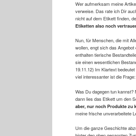
Wer aufmerksam meine Artikel l
verweise. Das rate ich Dir auch
nicht auf dem Etikett finden, 
Etiketten also noch vertraue
Nun, für Menschen, die mit Al
wollen, engt sich das Angebot d
enthalten tierische Bestandte
sie einen wesentlichen Best
19.11.12) Im Klartext bedeutet 
viel interessanter ist die Frage
Was Du dagegen tun kannst? Na
dann lies das Etikett um den 
aber, nur noch Produkte zu k
meine frische unverarbeitete L
Um die ganze Geschichte abzus
hinter den oben genannten Zus