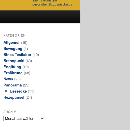
KATEGORIEN
Allgemein
(9)
Bewegung
(1)
Bines Testlabor
(19)
Brennpunkt
(43)
Engiftung
(10)
Ernährung
(68)
News
(25)
Panorama
(25)
Leseecke
(11)
Rezeptinsel
(24)
ARCHIV
Archiv