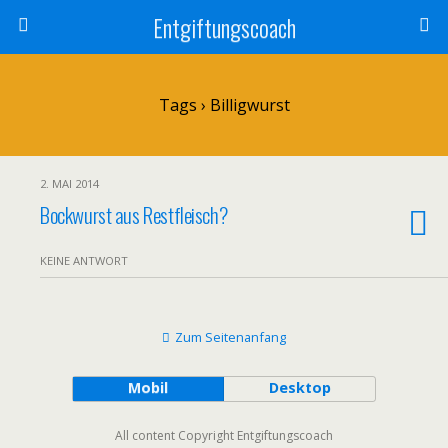
Entgiftungscoach
Tags › Billigwurst
2. MAI 2014
Bockwurst aus Restfleisch?
KEINE ANTWORT
Zum Seitenanfang
Mobil
Desktop
All content Copyright Entgiftungscoach