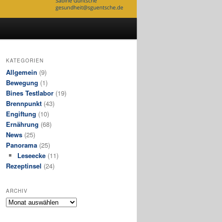
KATEGORIEN
Allgemein
(9)
Bewegung
(1)
Bines Testlabor
(19)
Brennpunkt
(43)
Engiftung
(10)
Ernährung
(68)
News
(25)
Panorama
(25)
Leseecke
(11)
Rezeptinsel
(24)
ARCHIV
Archiv