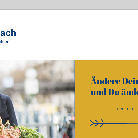
oach
chter