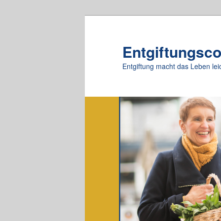
Zum
Zum
primären
sekundären
Inhalt
Inhalt
Entgiftungsc
springen
springen
Entgiftung macht das Leben lei