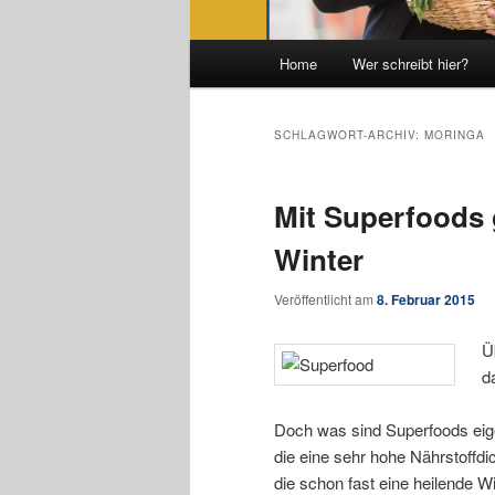
Hauptmenü
Home
Wer schreibt hier?
SCHLAGWORT-ARCHIV:
MORINGA
Mit Superfoods
Winter
Veröffentlicht am
8. Februar 2015
Ü
d
Doch was sind Superfoods eig
die eine sehr hohe Nährstoffdi
die schon fast eine heilende 