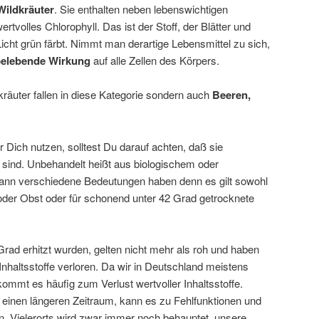
ildkräuter
. Sie enthalten neben lebenswichtigen
rtvolles Chlorophyll. Das ist der Stoff, der Blätter und
icht grün färbt. Nimmt man derartige Lebensmittel zu sich,
belebende Wirkung
auf alle Zellen des Körpers.
dkräuter fallen in diese Kategorie sondern auch
Beeren,
r Dich nutzen, solltest Du darauf achten, daß sie
 sind. Unbehandelt heißt aus biologischem oder
nn verschiedene Bedeutungen haben denn es gilt sowohl
oder Obst oder für schonend unter 42 Grad getrocknete
 Grad erhitzt wurden, gelten nicht mehr als roh und haben
 Inhaltsstoffe verloren. Da wir in Deutschland meistens
ommt es häufig zum Verlust wertvoller Inhaltsstoffe.
r einen längeren Zeitraum, kann es zu Fehlfunktionen und
Vielerorts wird zwar immer noch behauptet, unsere