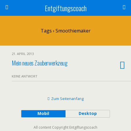
Entgiftungscoach
Tags › Smoothiemaker
21. APRIL 2013
Mein neues Zauberwerkzeug
KEINE ANTWORT
Zum Seitenanfang
Mobil
Desktop
All content Copyright Entgiftungscoach