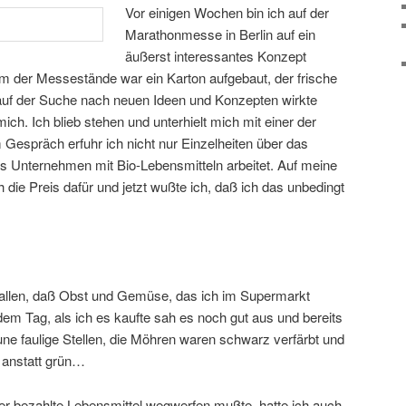
Vor einigen Wochen bin ich auf der
Marathonmesse in Berlin auf ein
äußerst interessantes Konzept
em der Messestände war ein Karton aufgebaut, der frische
g auf der Suche nach neuen Ideen und Konzepten wirkte
ich. Ich blieb stehen und unterhielt mich mit einer der
Gespräch erfuhr ich nicht nur Einzelheiten über das
 Unternehmen mit Bio-Lebensmitteln arbeitet. Auf meine
 die Preis dafür und jetzt wußte ich, daß ich das unbedingt
gefallen, daß Obst und Gemüse, das ich im Supermarkt
n dem Tag, als ich es kaufte sah es noch gut aus und bereits
une faulige Stellen, die Möhren waren schwarz verfärbt und
b anstatt grün…
er bezahlte Lebensmittel wegwerfen mußte hatte ich auch