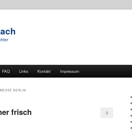
oach
chter
FAQ
Links
Kontakt
Impressum
MESSE BERLIN
er frisch
3