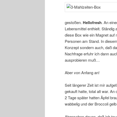
gestoßen.
Hellofresh
. An ein
Lebensmittel enthielt. Ständi
diese Box wie ein Magnet auf m
Personen am Stand. In diesem 
Konzept sondern auch, daß das
Nachfrage erfuhr ich dann auch
ausprobieren muß…
Aber von Anfang an!
Seit längerer Zeit ist mir auf
gekauft hatte, total alt war. A
2 Tage später hatten Äpfel bra
wabbelig und der Broccoli gel
Abgesehen davon, daß ich teu