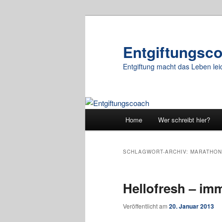
Zum
Zum
primären
sekundären
Inhalt
Inhalt
Entgiftungsc
springen
springen
Entgiftung macht das Leben lei
Hauptmenü
Home
Wer schreibt hier?
SCHLAGWORT-ARCHIV:
MARATHON
Hellofresh – imm
Veröffentlicht am
20. Januar 2013